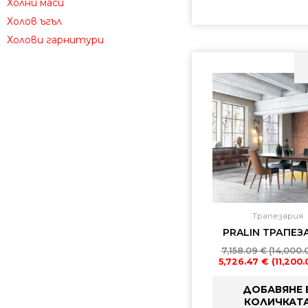
Холни маси
Холов ъгъл
Холови гарнитури
Трапезария
PRALIN ТРАПЕЗ
7,158.09
€
(14,000.0
5,726.47
€
(11,200.
ДОБАВЯНЕ 
КОЛИЧКАТ