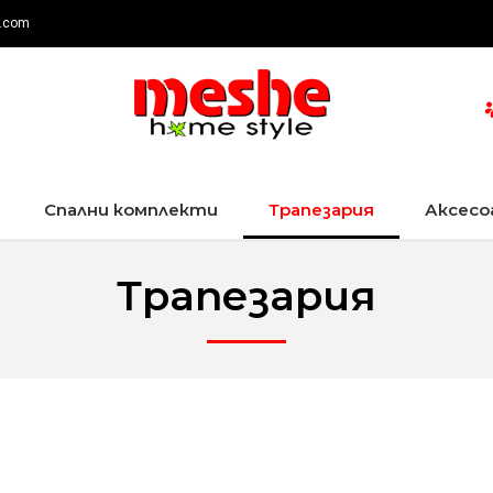
.com
Спални комплекти
Трапезария
Аксесо
Трапезария