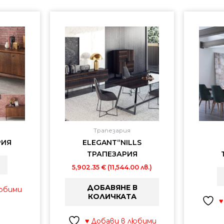
Трапезария
РИЯ
ELEGANT“NILLS
ТРАПЕЗАРИЯ
5,902.35
€
(11,544.00 лв.)
ДОБАВЯНЕ В
любими
КОЛИЧКАТА
♥
♥ Добави в любими