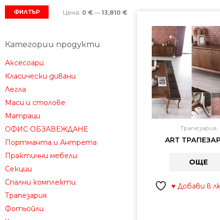
ФИЛТЪР
Цена:
0 €
—
13,810 €
Категории продукти
Аксесоари
Класически дивани
Легла
Маси и столове
Матраци
Трапезария
ОФИС ОБЗАВЕЖДАНЕ
ART ТРАПЕЗА
Портманта и Антрета
Практични мебели
ОЩЕ
Секции
Спални комплекти
♥ Добави в 
Трапезария
Фотьойли