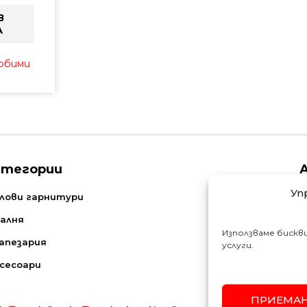
В
А
любими
атегории
Уп
N
лови гарнитури
алня
Използваме бискв
апезария
услуги.
сесоари
ПРИЕМА