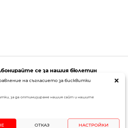
Абонирайте се за нашия бюлетин
равление на съгласието за бисквитки
ame
Email
итки, за да оптимизираме нашия сайт и нашите
АБОНИРАЙ СЕ
НЕ
ОТКАЗ
НАСТРОЙКИ
SSL