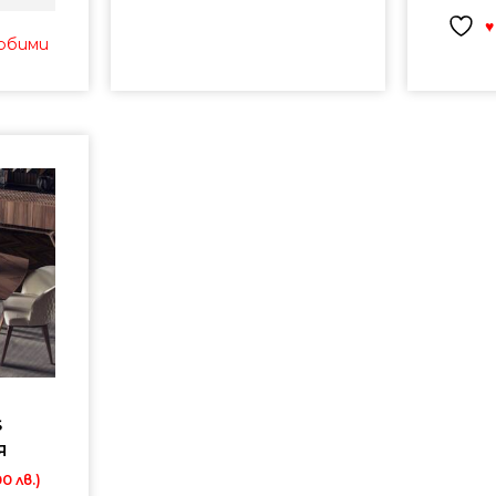
♥
любими
S
Я
0 лв.)