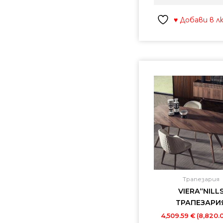
♥ Добави в 
Трапезария
VIERA“NILL
ТРАПЕЗАРИ
4,509.59
€
(8,820.0