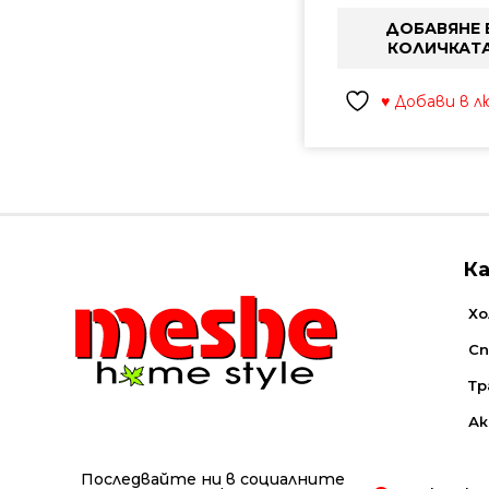
ДОБАВЯНЕ 
КОЛИЧКАТ
♥ Добави в 
К
Хо
Сп
Тр
Ак
Последвайте ни в социалните