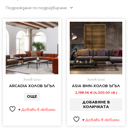
Холов ъгъл
Холов ъгъл
ARCADIA ХОЛОВ ЪГЪЛ
ASIA BMN-ХОЛОВ ЪГЪЛ
2,198.56
€
(4,300.00 лв.)
ОЩЕ
ДОБАВЯНЕ В
КОЛИЧКАТА
♥ Добави в любими
♥ Добави в любими