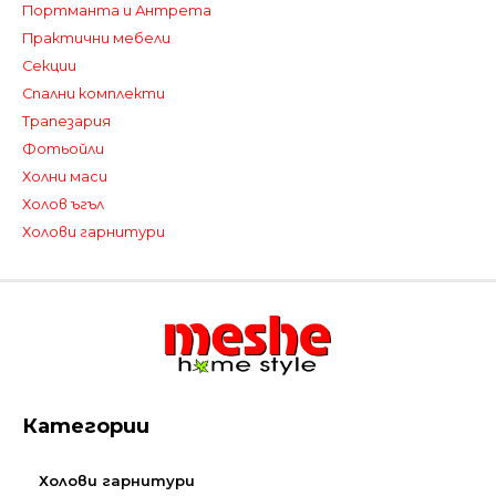
Портманта и Антрета
Практични мебели
Секции
Спални комплекти
Трапезария
Фотьойли
Холни маси
Холов ъгъл
Холови гарнитури
Категории
Холови гарнитури