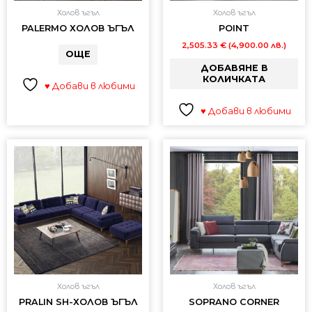
Холов ъгъл
Холов ъгъл
PALERMO ХОЛОВ ЪГЪЛ
POINT
2,505.33
€
(4,900.00 лв.)
ОЩЕ
ДОБАВЯНЕ В
КОЛИЧКАТА
♥ Добави в любими
♥ Добави в любими
Холов ъгъл
Холов ъгъл
PRALIN SH-ХОЛОВ ЪГЪЛ
SOPRANO CORNER