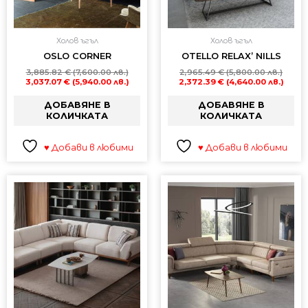
Холов ъгъл
Холов ъгъл
OSLO CORNER
OTELLO RELAX’ NILLS
3,885.82
€
(7,600.00 лв.)
2,965.49
€
(5,800.00 лв.)
3,037.07
€
(5,940.00 лв.)
2,372.39
€
(4,640.00 лв.)
ДОБАВЯНЕ В
ДОБАВЯНЕ В
КОЛИЧКАТА
КОЛИЧКАТА
♥ Добави в любими
♥ Добави в любими