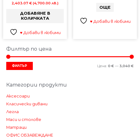
2,403.07
€
(4,700.00 лв.)
ОЩЕ
ДОБАВЯНЕ В
КОЛИЧКАТА
♥ Добави в любими
♥ Добави в любими
Филтър по цена
Ми
Мак
цен
цен
ФИЛТЪР
Цена:
0 €
—
3,040 €
Категории продукти
Аксесоари
Класически дивани
Легла
Маси и столове
Матраци
ОФИС ОБЗАВЕЖДАНЕ