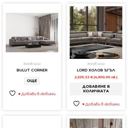
Холов ъгъл
Холов ъгъл
BULUT CORNER
LORD ХОЛОВ ЪГЪЛ
2,505.33
€
(4,900.00 лв.)
ОЩЕ
ДОБАВЯНЕ В
КОЛИЧКАТА
♥ Добави в любими
♥ Добави в любими