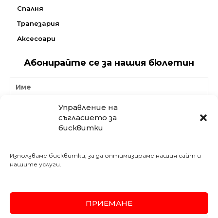
Спалня
Трапезария
Аксесоари
Абонирайте се за нашия бюлетин
Name
Управление на
Email
съгласието за
бисквитки
АБОНИРАЙ СЕ
Използваме бисквитки, за да оптимизираме нашия сайт и
Последвайте ни в социалните мрежи:
нашите услуги.
Meshe Bulgaria
mebelimeshe
weltewhomekircaali
ПРИЕМАНЕ
SSL
Secured