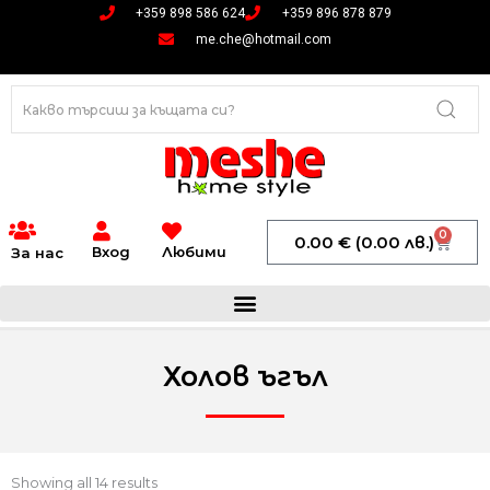
Skip
+359 898 586 624
+359 896 878 879
to
me.che@hotmail.com
content
0
Cart
0.00
€
(0.00 лв.)
Вход
Любими
За нас
Холов ъгъл
Showing all 14 results