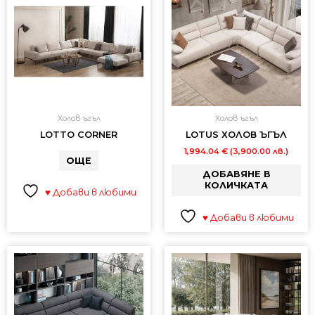
Холов ъгъл
Холов ъгъл
LOTTO CORNER
LOTUS ХОЛОВ ЪГЪЛ
1,994.04
€
(3,900.00 лв.)
ОЩЕ
ДОБАВЯНЕ В
КОЛИЧКАТА
♥ Добави в любими
♥ Добави в любими