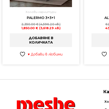
Холови гарнитури
PALERMO 3+3+1
AL
2,350.00
€
(4,596.20 лв.)
6
1,850.00
€
(3,618.29 лв.)
4
ДОБАВЯНЕ В
КОЛИЧКАТА
♥ Добави в любими
К
Хо