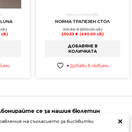
и
Маси и столове
 LUNA
NORMA ТРАПЕЗЕН СТОЛ
лв.)
301.66
€
(590.00 лв.)
 лв.)
250.53
€
(490.00 лв.)
ДОБАВЯНЕ В
КОЛИЧКАТА
бими
♥ Добави в любими
Абонирайте се за нашия бюлетин
равление на съгласието за бисквитки
ame
Email