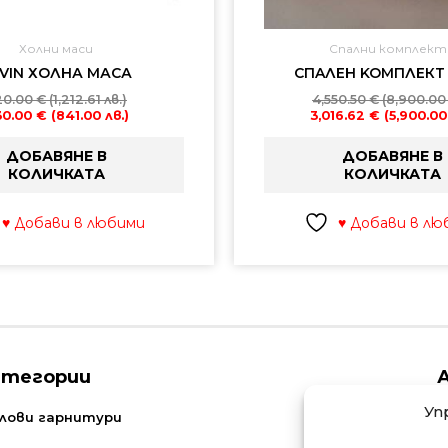
Холни маси
Спални комплект
VIN ХОЛНА МАСА
CПAЛEН KOMПЛЕКТ
20.00
€
(1,212.61 лв.)
4,550.50
€
(8,900.00 
30.00
€
(841.00 лв.)
3,016.62
€
(5,900.00
ДОБАВЯНЕ В
ДОБАВЯНЕ В
КОЛИЧКАТА
КОЛИЧКАТА
♥ Добави в любими
♥ Добави в лю
атегории
Уп
N
лови гарнитури