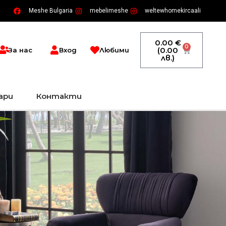
Meshe Bulgaria
mebelimeshe
weltewhomekircaali
0.00
€
0
Cart
(0.00
За нас
Вход
Любими
лв.)
ари
Контакти