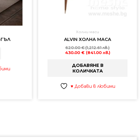
Холни маси
ЪГЪЛ
ALVIN ХОЛНА МАСА
620.00
€
(1,212.61 лв.)
430.00
€
(841.00 лв.)
ДОБАВЯНЕ В
бими
КОЛИЧКАТА
♥ Добави в любими
а
Original