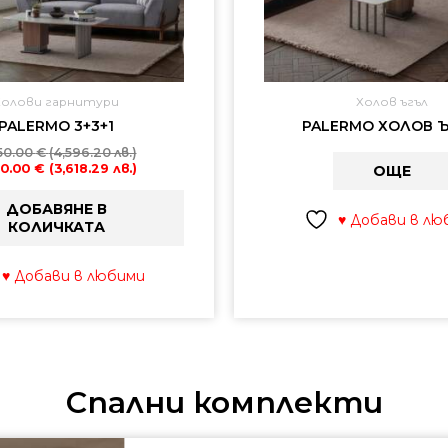
Холови гарнитури
Холов ъгъл
PALERMO 3+3+1
PALERMO ХОЛОВ 
50.00
€
(4,596.20 лв.)
50.00
€
(3,618.29 лв.)
ОЩЕ
ДОБАВЯНЕ В
♥ Добави в лю
КОЛИЧКАТА
♥ Добави в любими
Спални комплекти
Текущат