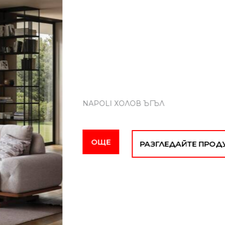
цена
е:
1,850.00 €
(3,618.29
лв.).
2,350.00
€
(4,
лв.)
PALERMO 3+3+1
ДОБАВЯНЕ В КОЛИЧ