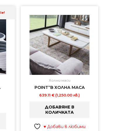
екущата
riginal
le!
ена
rice
as:
55.65 €
09.03 €
500.00
800.00
.).
.).
Холни маси
А
POINT“B ХОЛНА МАСА
639.11
€
(1,250.00 лв.)
ДОБАВЯНЕ В
КОЛИЧКАТА
♥ Добави в любими