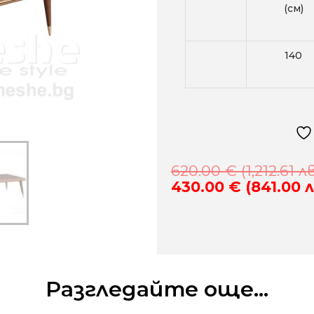
(см)
140
620.00
€
(1,212.61 лв
430.00
€
(841.00 л
Разгледайте още...