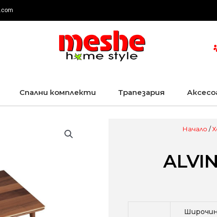
.com
Спални комплекти
Трапезария
Аксесо
Начало
/
Х
ALVIN
Широчин