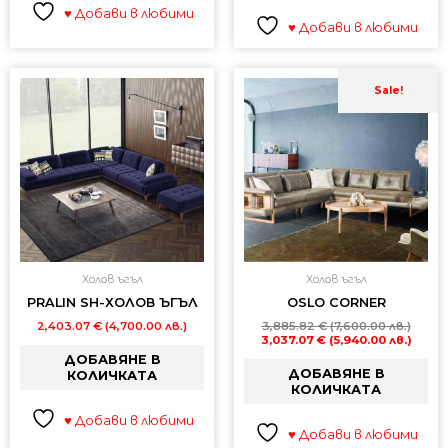
♥ Добави в любими
♥ Добави в любими
Origin
Теку
price
цена
Sale!
was:
е:
3,885
3,037
(7,600
(5,94
лв.).
лв.).
Холов ъгъл
Холов ъгъл
PRALIN SH-ХОЛОВ ЪГЪЛ
OSLO CORNER
2,403.07
€
(4,700.00 лв.)
3,885.82
€
(7,600.00 лв.)
3,037.07
€
(5,940.00 лв.)
ДОБАВЯНЕ В
ДОБАВЯНЕ В
КОЛИЧКАТА
КОЛИЧКАТА
♥ Добави в любими
♥ Добави в любими