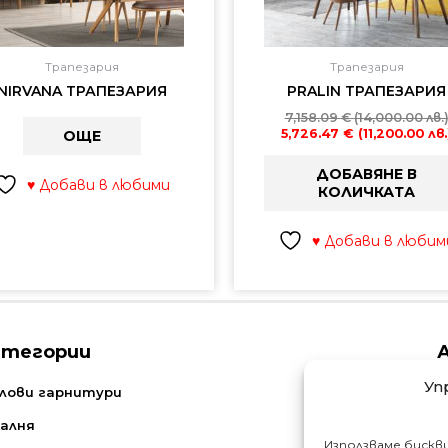
Трапезария
Трапезария
NIRVANA ТРАПЕЗАРИЯ
PRALIN ТРАПЕЗАРИЯ
7,158.09
€
(14,000.00 лв.
5,726.47
€
(11,200.00 лв.
ОЩЕ
ДОБАВЯНЕ В
♥ Добави в любими
КОЛИЧКАТА
♥ Добави в любим
атегории
Уп
N
лови гарнитури
алня
Използваме бискв