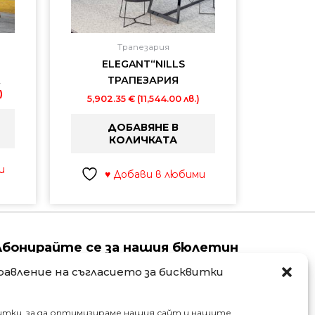
Трапезария
ELEGANT“NILLS
ТРАПЕЗАРИЯ
)
)
5,902.35
€
(11,544.00 лв.)
ДОБАВЯНЕ В
КОЛИЧКАТА
и
♥ Добави в любими
Абонирайте се за нашия бюлетин
равление на съгласието за бисквитки
ame
Email
итки, за да оптимизираме нашия сайт и нашите