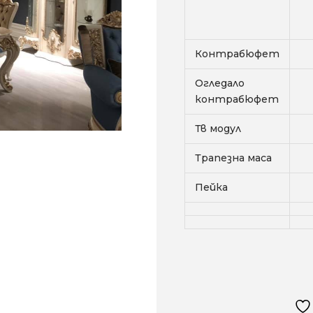
Контрабюфет
Огледало
контрабюфет
Тв модул
Трапезна маса
Пейка