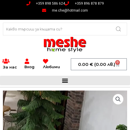
Skip
+359 898 586 624
+359 896 878 879
to
me.che@hotmail.com
content
0
Cart
0.00
€
(0.00 лв.)
Вход
Любими
За нас