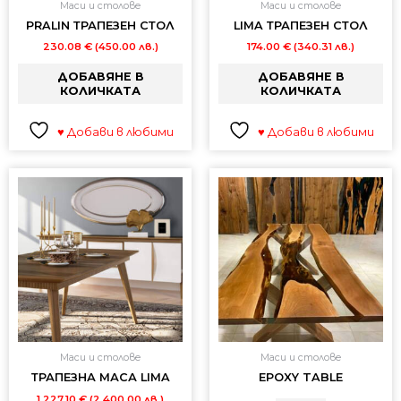
Маси и столове
Маси и столове
PRALIN ТРАПЕЗЕН СТОЛ
LIMA ТРАПЕЗЕН СТОЛ
230.08
€
(450.00 лв.)
174.00
€
(340.31 лв.)
ДОБАВЯНЕ В
ДОБАВЯНЕ В
КОЛИЧКАТА
КОЛИЧКАТА
♥ Добави в любими
♥ Добави в любими
Маси и столове
Маси и столове
ТРАПЕЗНА МАСА LIMA
EPOXY TABLE
1,227.10
€
(2,400.00 лв.)