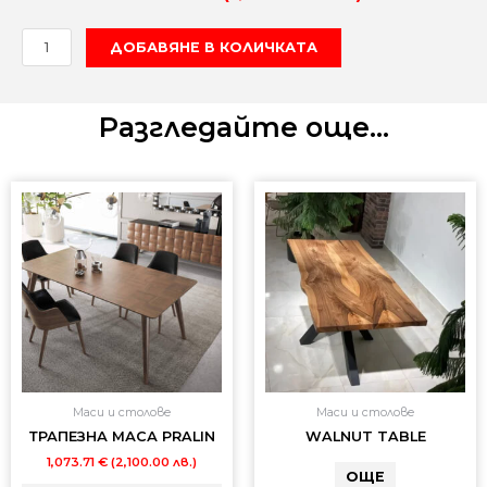
количество
ДОБАВЯНЕ В КОЛИЧКАТА
за
POLITE"WOOD-
бар
Разгледайте още...
стол
Маси и столове
Маси и столове
ТРАПЕЗНА МАСА PRALIN
WALNUT TABLE
1,073.71
€
(2,100.00 лв.)
ОЩЕ