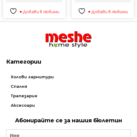
♥ Добави в любими
♥ Добави в любими
Категории
Холови гарнитури
Спалня
Трапезария
Аксесоари
Абонирайте се за нашия бюлетин
Name