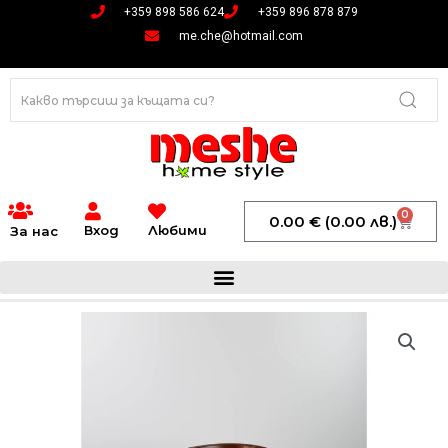
Skip
+359 898 586 624
+359 896 878 879
to
me.che@hotmail.com
content
0
Cart
0.00
€
(0.00 лв.)
Вход
Любими
За нас