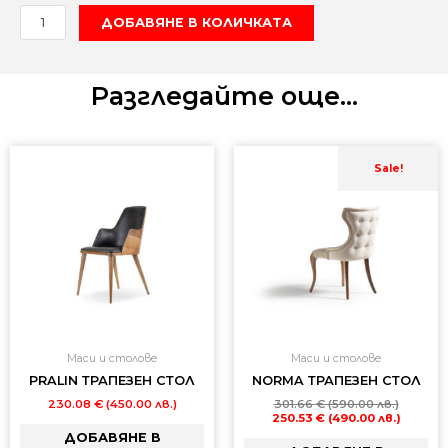
количество
ДОБАВЯНЕ В КОЛИЧКАТА
за
RAIN"WOOD-
трапезен
Разгледайте още...
стол
Original
Текущ
price
цена
Sale!
was:
е:
301.66 
250.53 
(590.00
(490.00
лв.).
лв.).
Маси и столове
Маси и столове
PRALIN ТРАПЕЗЕН СТОЛ
NORMA ТРАПЕЗЕН СТОЛ
230.08
€
(450.00 лв.)
301.66
€
(590.00 лв.)
250.53
€
(490.00 лв.)
ДОБАВЯНЕ В