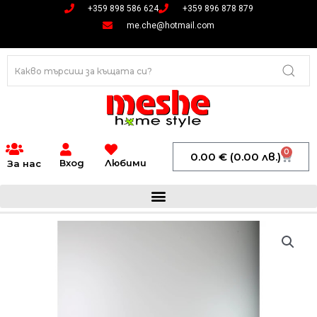
Skip
+359 898 586 624
+359 896 878 879
to
me.che@hotmail.com
content
0
Cart
0.00
€
(0.00 лв.)
Вход
Любими
За нас