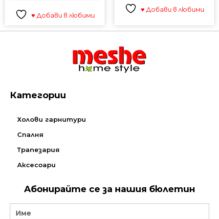
♥ Добави в любими
♥ Добави в любими
Категории
Холови гарнитури
Спалня
Трапезария
Аксесоари
Абонирайте се за нашия бюлетин
Name