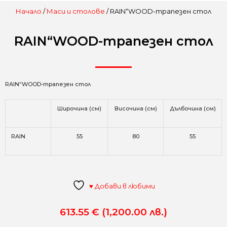
Начало
/
Маси и столове
/ RAIN“WOOD-трапезен стол
RAIN“WOOD-трапезен стол
RAIN“WOOD-трапезен стол
Широчина (см)
Височина (см)
Дълбочина (см)
RAIN
55
80
55
♥ Добави в любими
613.55
€
(1,200.00 лв.)