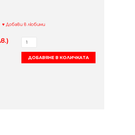
♥ Добави в любими
в.)
количество
за
ARTI
ДОБАВЯНЕ В КОЛИЧКАТА
NILLS"трапезен
стол