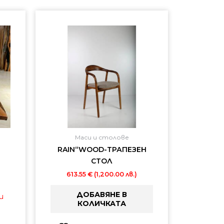
Маси и столове
RAIN“WOOD-ТРАПЕЗЕН
СТОЛ
613.55
€
(1,200.00 лв.)
ДОБАВЯНЕ В
и
КОЛИЧКАТА