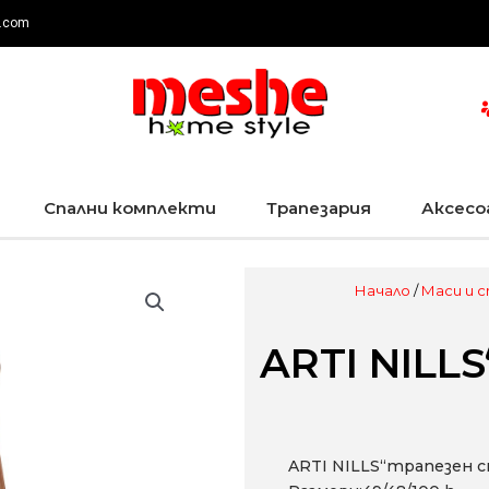
.com
Спални комплекти
Трапезария
Аксесо
Начало
/
Маси и 
ARTI NILL
ARTI NILLS“трапезен 