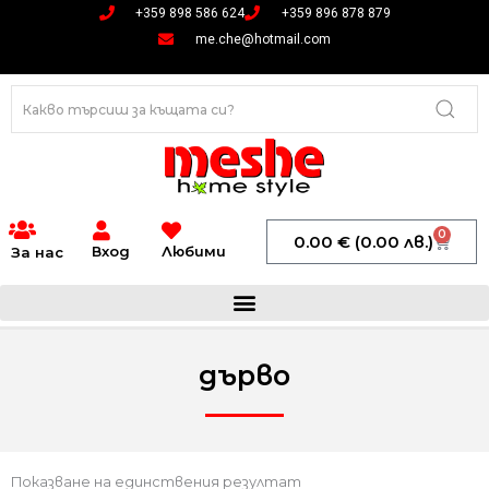
Skip
+359 898 586 624
+359 896 878 879
to
me.che@hotmail.com
content
0
Cart
0.00
€
(0.00 лв.)
Вход
Любими
За нас
дърво
Показване на единствения резултат