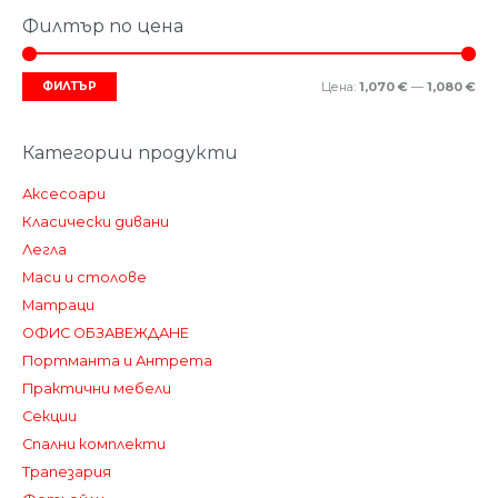
Филтър по цена
Ми
Мак
цен
цен
ФИЛТЪР
Цена:
1,070 €
—
1,080 €
Категории продукти
Аксесоари
Класически дивани
Легла
Маси и столове
Матраци
ОФИС ОБЗАВЕЖДАНЕ
Портманта и Антрета
Практични мебели
Секции
Спални комплекти
Трапезария