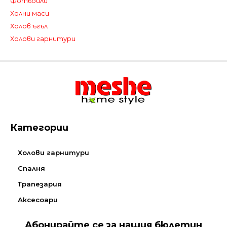
Фотьойли
Холни маси
Холов ъгъл
Холови гарнитури
Категории
Холови гарнитури
Спалня
Трапезария
Аксесоари
Абонирайте се за нашия бюлетин