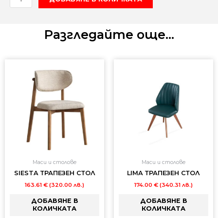
за
POINT"B
ТРАПЕЗНА
Разгледайте още...
МАСА
Маси и столове
Маси и столове
SIESTA ТРАПЕЗЕН СТОЛ
LIMA ТРАПЕЗЕН СТОЛ
163.61
€
(320.00 лв.)
174.00
€
(340.31 лв.)
ДОБАВЯНЕ В
ДОБАВЯНЕ В
КОЛИЧКАТА
КОЛИЧКАТА