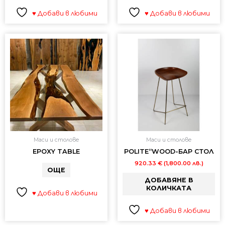
♥ Добави в любими
♥ Добави в любими
Маси и столове
Маси и столове
EPOXY TABLE
POLITE“WOOD-БАР СТОЛ
920.33
€
(1,800.00 лв.)
ОЩЕ
ДОБАВЯНЕ В
КОЛИЧКАТА
♥ Добави в любими
♥ Добави в любими