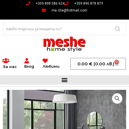
Skip
+359 898 586 624
+359 896 878 879
to
me.che@hotmail.com
content
0
Cart
0.00
€
(0.00 лв.)
Вход
Любими
За нас