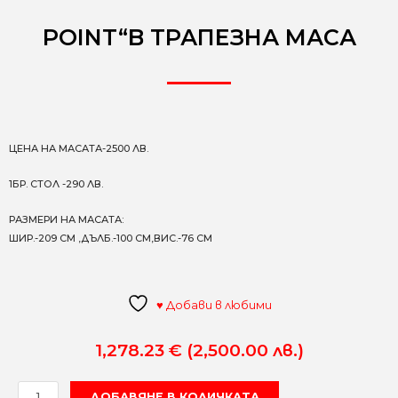
POINT“B ТРАПЕЗНА МАСА
ЦЕНА НА МАСАТА-2500 ЛВ.
1БР. СТОЛ -290 ЛВ.
РАЗМЕРИ НА МАСАТА:
ШИР.-209 СМ ,ДЪЛБ.-100 СМ,ВИС.-76 СМ
♥ Добави в любими
1,278.23
€
(2,500.00 лв.)
количество
ДОБАВЯНЕ В КОЛИЧКАТА