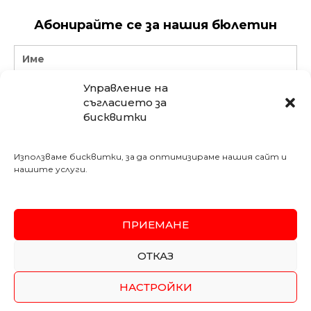
Абонирайте се за нашия бюлетин
Name
Управление на
Email
съгласието за
бисквитки
АБОНИРАЙ СЕ
Използваме бисквитки, за да оптимизираме нашия сайт и
Последвайте ни в социалните мрежи:
нашите услуги.
Meshe Bulgaria
mebelimeshe
weltewhomekircaali
ПРИЕМАНЕ
SSL
Secured
ОТКАЗ
Copyright 2026 MESHE
Изработка на онлайн магазин
–
WebsiteBuilderBG
НАСТРОЙКИ
Политика за поверителност