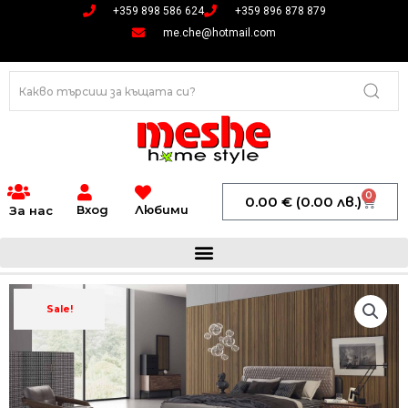
Skip
+359 898 586 624
+359 896 878 879
to
me.che@hotmail.com
content
0
Cart
0.00
€
(0.00 лв.)
Вход
Любими
За нас
Sale!