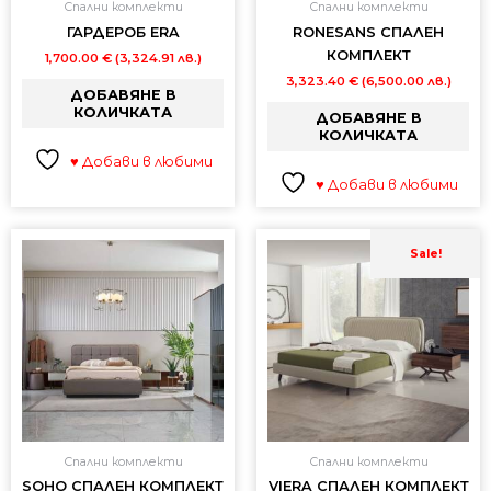
Спални комплекти
Спални комплекти
ГАРДЕРОБ ERA
RONESANS СПАЛЕН
КОМПЛЕКТ
1,700.00
€
(3,324.91 лв.)
3,323.40
€
(6,500.00 лв.)
ДОБАВЯНЕ В
КОЛИЧКАТА
ДОБАВЯНЕ В
КОЛИЧКАТА
♥ Добави в любими
♥ Добави в любими
Origin
Теку
price
цена
Sale!
was:
е:
6,928
5,542
(13,55
(10,8
лв.).
лв.).
Спални комплекти
Спални комплекти
SOHO СПАЛЕН КОМПЛЕКТ
VIERA СПАЛЕН КОМПЛЕКТ