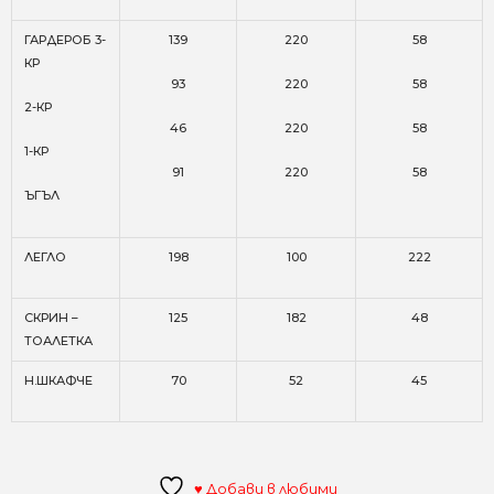
ГАРДЕРОБ 3-
139
220
58
КР
93
220
58
2-КР
46
220
58
1-КР
91
220
58
ЪГЪЛ
ЛЕГЛО
198
100
222
СКРИН –
125
182
48
ТОАЛЕТКА
Н.ШКАФЧЕ
70
52
45
♥ Добави в любими