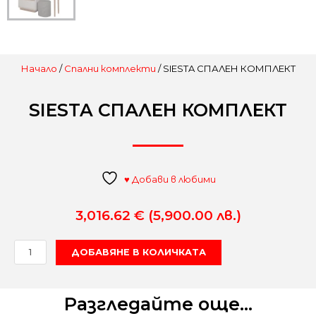
Начало
/
Спални комплекти
/ SIESTA СПАЛЕН КОМПЛЕКТ
SIESTA СПАЛЕН КОМПЛЕКТ
♥ Добави в любими
3,016.62
€
(5,900.00 лв.)
количество
ДОБАВЯНЕ В КОЛИЧКАТА
за
SIESTA
СПАЛЕН
Разгледайте още...
КОМПЛЕКТ