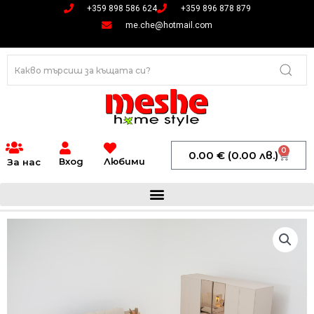
Skip
+359 898 586 624
+359 896 878 879
to
me.che@hotmail.com
content
0
Cart
0.00
€
(0.00 лв.)
Вход
Любими
За нас