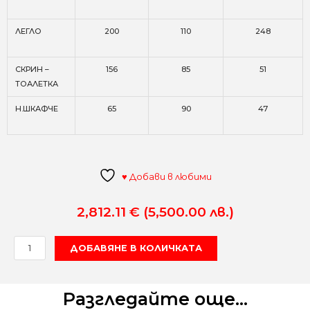
ЛЕГЛО
200
110
248
СКРИН –
156
85
51
ТОАЛЕТКА
Н.ШКАФЧЕ
65
90
47
♥ Добави в любими
2,812.11
€
(5,500.00 лв.)
количество
ДОБАВЯНЕ В КОЛИЧКАТА
за
GRANDE
СПАЛЕН
Разгледайте още...
КОМПЛЕКТ