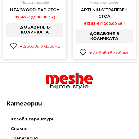
Маси и столове
Маси и столове
LIZA“WOOD-БАР СТОЛ
ARTI NILLS“ТРАПЕЗЕН
СТОЛ
971.45
€
(1,900.00 лв.)
613.55
€
(1,200.00 лв.)
ДОБАВЯНЕ В
КОЛИЧКАТА
ДОБАВЯНЕ В
КОЛИЧКАТА
♥ Добави в любими
♥ Добави в любими
Категории
Холови гарнитури
Спалня
Трапезария