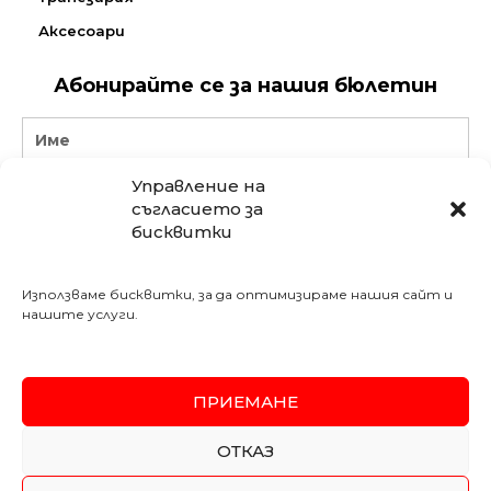
Аксесоари
Абонирайте се за нашия бюлетин
Name
Управление на
Email
съгласието за
бисквитки
АБОНИРАЙ СЕ
Използваме бисквитки, за да оптимизираме нашия сайт и
Последвайте ни в социалните мрежи:
нашите услуги.
Meshe Bulgaria
mebelimeshe
weltewhomekircaali
ПРИЕМАНЕ
SSL
Secured
ОТКАЗ
Copyright 2026 MESHE