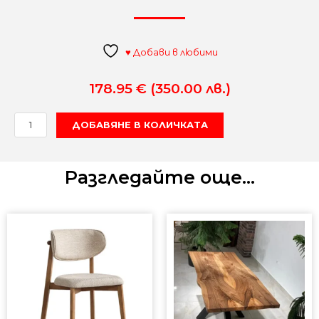
♥ Добави в любими
178.95
€
(350.00 лв.)
количество
ДОБАВЯНЕ В КОЛИЧКАТА
за
GOLD
ТРАПЕЗЕН
Разгледайте още...
СТОЛ