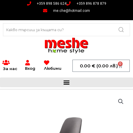
Skip
+359 898 586 624
+359 896 878 879
to
me.che@hotmail.com
content
0
Cart
0.00
€
(0.00 лв.)
Вход
Любими
За нас