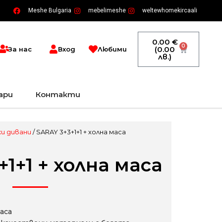
Meshe Bulgaria
mebelimeshe
weltewhomekircaali
0.00
€
0
Cart
(0.00
За нас
Вход
Любими
лв.)
ари
Контакти
и дивани
/ SARAY 3+3+1+1 + холна маса
1+1 + холна маса
аса