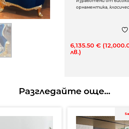
Изработени от високо
орнаментика,
класиче
6,135.50
€
(12,000.
лв.)
Разгледайте още...
Sa