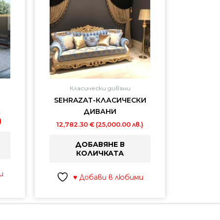
лв.).
лв.).
Класически дивани
SEHRAZAT-КЛАСИЧЕСКИ
ДИВАНИ
)
)
12,782.30
€
(25,000.00 лв.)
ДОБАВЯНЕ В
КОЛИЧКАТА
и
♥ Добави в любими