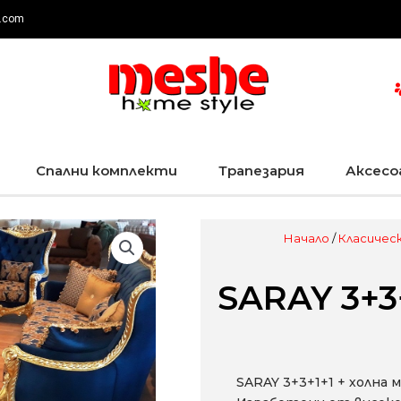
.com
Спални комплекти
Трапезария
Аксесо
Начало
/
Класическ
SARAY 3+3+
SARAY 3+3+1+1 + холна м