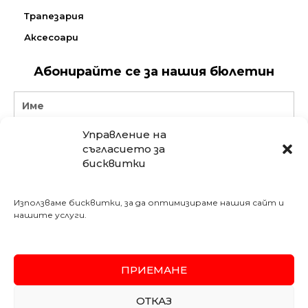
Трапезария
Аксесоари
Абонирайте се за нашия бюлетин
Name
Управление на
Email
съгласието за
бисквитки
АБОНИРАЙ СЕ
Използваме бисквитки, за да оптимизираме нашия сайт и
Последвайте ни в социалните мрежи:
нашите услуги.
Meshe Bulgaria
mebelimeshe
weltewhomekircaali
ПРИЕМАНЕ
SSL
Secured
ОТКАЗ