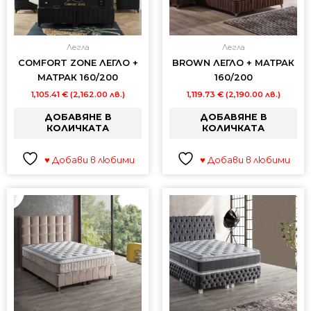
Легла
Легла
COMFORT ZONE ЛЕГЛО +
BROWN ЛЕГЛО + МАТРАК
МАТРАК 160/200
160/200
1,105.41
€
(2,162.00 лв.)
1,119.73
€
(2,190.00 лв.)
ДОБАВЯНЕ В
ДОБАВЯНЕ В
КОЛИЧКАТА
КОЛИЧКАТА
♥ Добави в любими
♥ Добави в любими