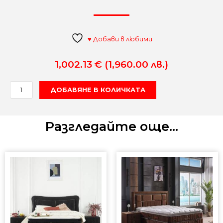
♥ Добави в любими
1,002.13
€
(1,960.00 лв.)
количество
ДОБАВЯНЕ В КОЛИЧКАТА
за
Roma
легло
Разгледайте още...
+
матрак
160/200