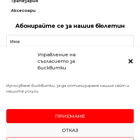
Трапезария
Аксесоари
Абонирайте се за нашия бюлетин
Name
Управление на
Email
съгласието за
бисквитки
АБОНИРАЙ СЕ
Използваме бисквитки, за да оптимизираме нашия сайт и
Последвайте ни в социалните мрежи:
нашите услуги.
Meshe Bulgaria
mebelimeshe
weltewhomekircaali
ПРИЕМАНЕ
SSL
Secured
ОТКАЗ
Copyright 2026 MESHE