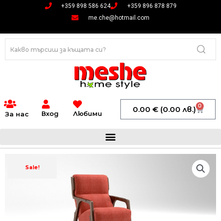
Skip
+359 898 586 624
+359 896 878 879
to
me.che@hotmail.com
content
0
Cart
0.00
€
(0.00 лв.)
Вход
Любими
За нас
Sale!