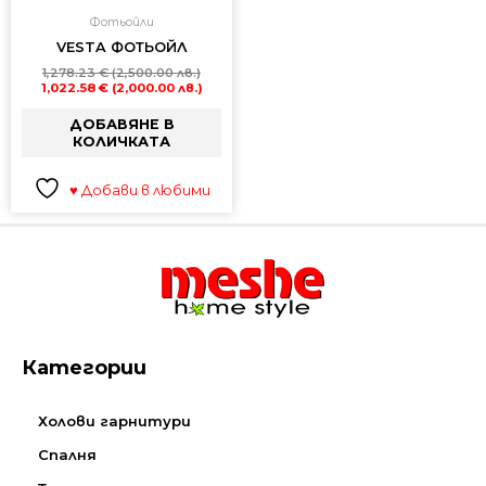
Фотьойли
VESTA ФОТЬОЙЛ
1,278.23
€
(2,500.00 лв.)
1,022.58
€
(2,000.00 лв.)
ДОБАВЯНЕ В
КОЛИЧКАТА
♥ Добави в любими
Категории
Холови гарнитури
Спалня