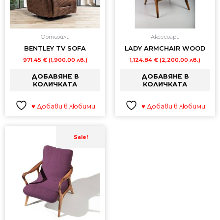
Фотьойли
Аксесоари
BENTLEY TV SOFA
LADY ARMCHAIR WOOD
971.45
€
(1,900.00 лв.)
1,124.84
€
(2,200.00 лв.)
ДОБАВЯНЕ В
ДОБАВЯНЕ В
КОЛИЧКАТА
КОЛИЧКАТА
♥ Добави в любими
♥ Добави в любими
Original
Текущата
price
цена
Sale!
was:
е:
1,278.23 €
1,022.58 €
(2,500.00
(2,000.00
лв.).
лв.).