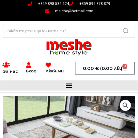
Skip
+359 898 586 624
+359 896 878 879
to
me.che@hotmail.com
content
0
Cart
0.00
€
(0.00 лв.)
Вход
Любими
За нас