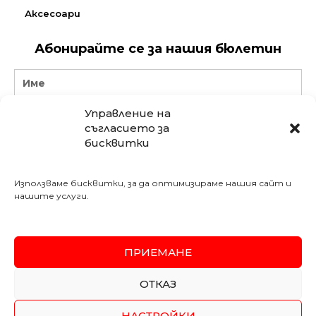
Аксесоари
Абонирайте се за нашия бюлетин
Name
Управление на
Email
съгласието за
бисквитки
АБОНИРАЙ СЕ
Използваме бисквитки, за да оптимизираме нашия сайт и
Последвайте ни в социалните мрежи:
нашите услуги.
Meshe Bulgaria
mebelimeshe
weltewhomekircaali
ПРИЕМАНЕ
SSL
Secured
ОТКАЗ
Copyright 2026 MESHE
Изработка на онлайн магазин
–
WebsiteBuilderBG
НАСТРОЙКИ