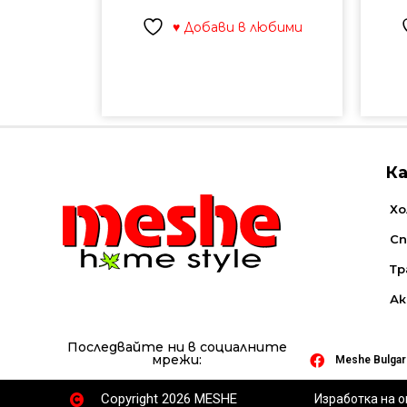
♥ Добави в любими
К
Хо
Сп
Тр
Ак
Последвайте ни в социалните
мрежи:
Meshe Bulgar
Copyright 2026 MESHE
Изработка на 