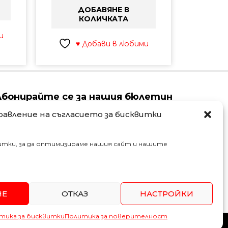
ДОБАВЯНЕ В
КОЛИЧКАТА
и
♥ Добави в любими
Абонирайте се за нашия бюлетин
равление на съгласието за бисквитки
ame
Email
итки, за да оптимизираме нашия сайт и нашите
АБОНИРАЙ СЕ
НЕ
ОТКАЗ
НАСТРОЙКИ
SSL
Secured
тика за бисквитки
Политика за поверителност
тика за поверителност
Общи усповия