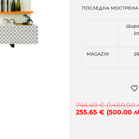
ПОСЛЕДНА МОСТРЕНА 
Широ
(с
MAGAZIN
2
746.49
€
(1,460.00 
255.65
€
(500.00 л