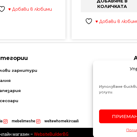
ДОБАВЯНЕ В
КОЛИЧКАТА
♥ Добави в любими
♥ Добави в любим
атегории
Уп
N
лови гарнитури
алня
Използваме бискв
апезария
услуги.
сесоари
ПРИЕМА
ia
mebelimeshe
weltewhomekircaali
Поли
Поли
онлайн магазин
–
WebsiteBuilderBG