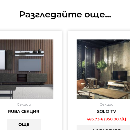
Разгледайте още...
Секции
Секции
RUBA СЕКЦИЯ
SOLO TV
485.73
€
(950.00 лв.)
ОЩЕ