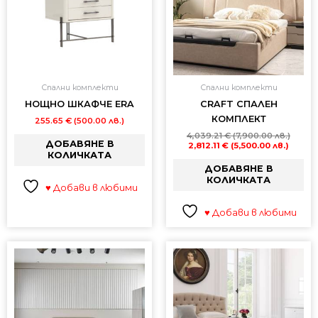
Спални комплекти
Спални комплекти
НОЩНО ШКАФЧЕ ERA
CRAFT СПАЛЕН
КОМПЛЕКТ
255.65
€
(500.00 лв.)
4,039.21
€
(7,900.00 лв.)
ДОБАВЯНЕ В
2,812.11
€
(5,500.00 лв.)
КОЛИЧКАТА
ДОБАВЯНЕ В
КОЛИЧКАТА
♥ Добави в любими
♥ Добави в любими