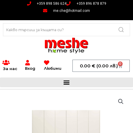
Skip
+359 898 586 624
+359 896 878 879
to
me.che@hotmail.com
content
0
Cart
0.00
€
(0.00 лв.)
Вход
Любими
За нас