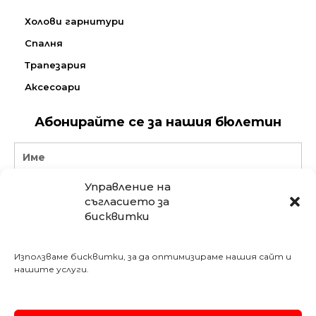
Холови гарнитури
Спалня
Трапезария
Аксесоари
Абонирайте се за нашия бюлетин
Name
Управление на
Email
съгласието за
бисквитки
АБОНИРАЙ СЕ
Използваме бисквитки, за да оптимизираме нашия сайт и
Последвайте ни в социалните мрежи:
нашите услуги.
Meshe Bulgaria
mebelimeshe
weltewhomekircaali